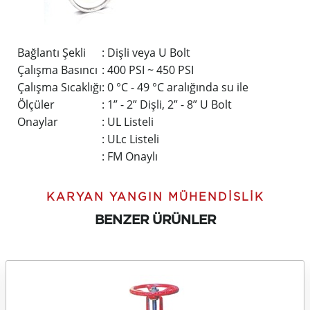
Bağlantı Şekli
: Dişli veya U Bolt
Çalışma Basıncı
: 400 PSI ~ 450 PSI
Çalışma Sıcaklığı
: 0 °C - 49 °C aralığında su ile
Ölçüler
: 1” - 2” Dişli, 2” - 8” U Bolt
Onaylar
: UL Listeli
: ULc Listeli
: FM Onaylı
KARYAN YANGIN MÜHENDISLIK
BENZER ÜRÜNLER