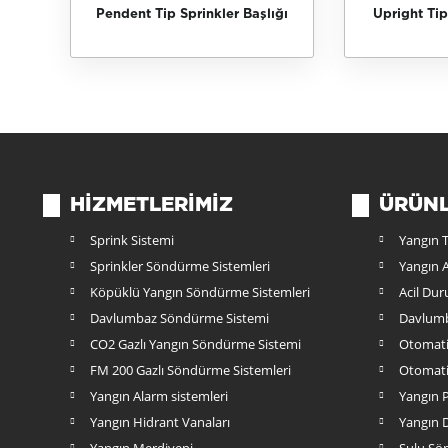
Pendent Tip Sprinkler Başlığı
Upright Tip
HIZMETLERIMIZ
ÜRÜN
Sprink Sistemi
Yangın T
Sprinkler Söndürme Sistemleri
Yangın A
Köpüklü Yangın Söndürme Sistemleri
Acil Du
Davlumbaz Söndürme Sistemi
Davlumb
CO2 Gazlı Yangın Söndürme Sistemi
Otomati
FM 200 Gazlı Söndürme Sistemleri
Otomati
Yangın Alarm sistemleri
Yangın P
Yangın Hidrant Vanaları
Yangın D