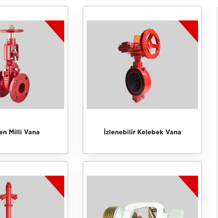
en Milli Vana
İzlenebilir Kelebek Vana