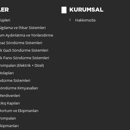
LER
KURUMSAL
üpleri
Hakkımızda
lgılama ve İhbar Sistemleri
rum Aydınlatma ve Yönlendirme
az Söndürme Sistemleri
k Gazlı Söndürme Sistemleri
k Pano Söndürme Sistemleri
ompaları (Elektrik + Dizel)
olapları
ndürme Sistemleri
Söndürme Kimyasalları
Merdivenleri
ıkış Kapıları
Hortum ve Ekipmanları
Pompaları
Ekipmanları