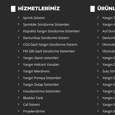
HIZMETLERIMIZ
ÜRÜN
Sprink Sistemi
Yangın T
Sprinkler Söndürme Sistemleri
Yangın A
Köpüklü Yangın Söndürme Sistemleri
Acil Du
Davlumbaz Söndürme Sistemi
Davlumb
CO2 Gazlı Yangın Söndürme Sistemi
Otomati
FM 200 Gazlı Söndürme Sistemleri
Otomati
Yangın Alarm sistemleri
Yangın P
Yangın Hidrant Vanaları
Yangın D
Yangın Merdiveni
Sulu Sö
Yangın Pompa Sistemleri
Yangın 
Yangın Dolap Sistemleri
Yangın 
Havalandırma Sistemleri
Yangın Ç
Bladder Tank
Yangın 
Caf Sistemi
Yangın 
Projelendirme
Yangın 